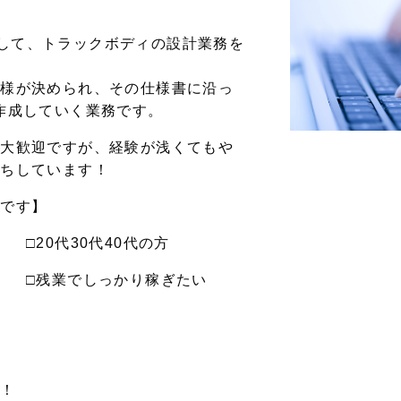
を使用して、トラックボディの設計業務を
仕様が決められ、その仕様書に沿っ
作成していく業務です。
方大歓迎ですが、経験が浅くてもや
待ちしています！
人です】
□20代30代40代の方
 □残業でしっかり稼ぎたい
！
す！