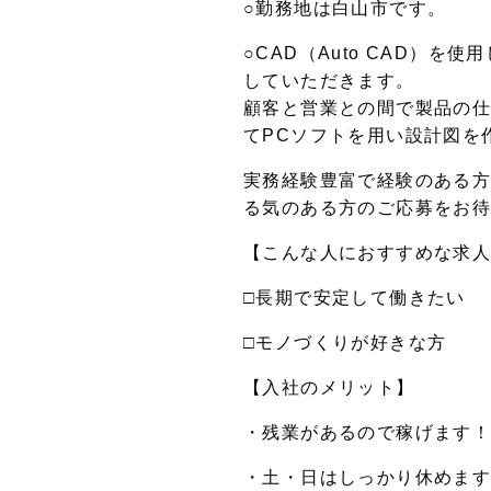
○勤務地は白山市です。
○CAD（Auto CAD）
していただきます。
顧客と営業との間で製品の
てPCソフトを用い設計図を
実務経験豊富で経験のある
る気のある方のご応募をお
【こんな人におすすめな求
□長期で安定して働きたい 
□モノづくりが好きな方
【入社のメリット】
・残業があるので稼げます
・土・日はしっかり休めま