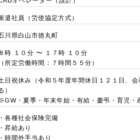
CADオペレーター（設計）
派遣社員（労使協定方式）
石川県白山市徳丸町
８時 １０分 〜 １７時 １０分
（所定労働時間：７時間５５分）
土日祝休み（令和５年度年間休日１２１日、会
る）
※GW・夏季・年末年始・有給・慶弔・育児・
・各種社会保険完備
・昇給あり
・時間外手当あり