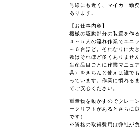
号線にも近く、マイカー勤
あります。
【お仕事内容】
機械の駆動部分の装置を作
４～５人の流れ作業でユニ
～６台ほど。それなりに大
数はそれほど多くありませ
生産品目ごとに作業マニュ
具）をきちんと使えば誰で
っています。作業に慣れる
でご安心ください。
重量物を動かすのでクレー
ークリフトがあるとさらに
です）
※資格の取得費用は弊社が